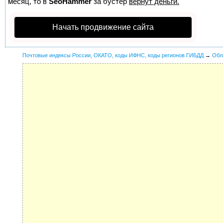
месяц, то в
SeoHammer
за бустер
вернут деньги.
Начать продвижение сайта
Почтовые индексы России, ОКАТО, коды ИФНС, коды регионов ГИБДД
→
Обл