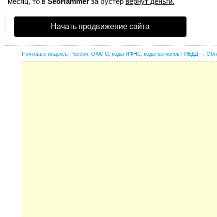
месяц, то в
SeoHammer
за бустер
вернут деньги.
Начать продвижение сайта
Почтовые индексы России, ОКАТО, коды ИФНС, коды регионов ГИБДД
→
Обл