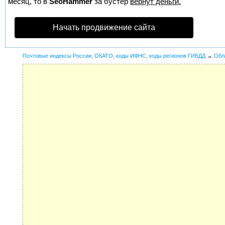
месяц, то в
SeoHammer
за бустер
вернут деньги.
Начать продвижение сайта
Почтовые индексы России, ОКАТО, коды ИФНС, коды регионов ГИБДД
→
Обл