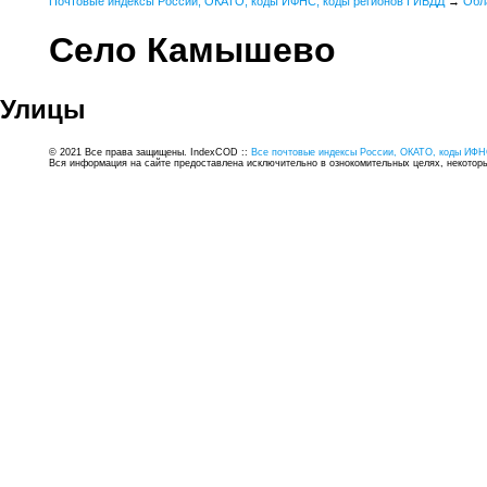
Почтовые индексы России, ОКАТО, коды ИФНС, коды регионов ГИБДД
→
Обл
Село Камышево
Улицы
© 2021 Все права защищены. IndexCOD ::
Все почтовые индексы России, ОКАТО, коды ИФН
Вся информация на сайте предоставлена исключительно в ознокомительных целях, некоторые