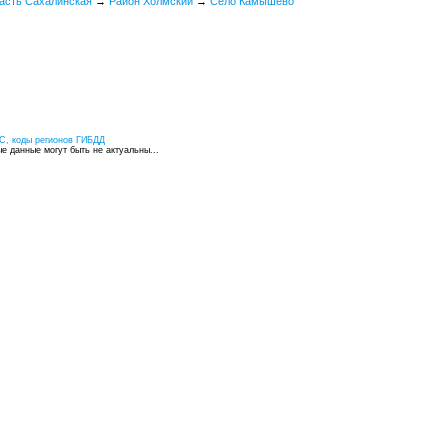
асть Сахалинская
→
Район Холмский
→
Село Камышево
С, коды регионов ГИБДД
 данные могут быть не актуальны...