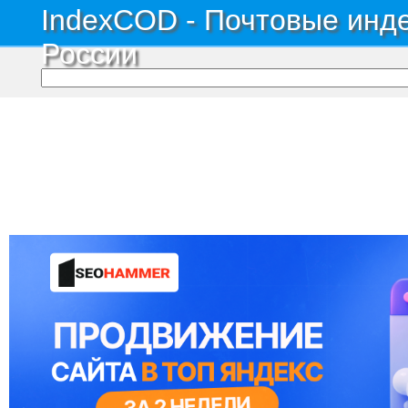
IndexCOD - Почтовые инде
России