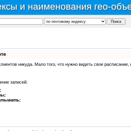
ксы и наименования гео-объ
оте
 клиентов никуда. Мало того, что нужно видеть свое расписание
ение записей:
;
ты;
батывать;