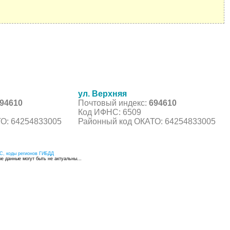
ул. Верхняя
94610
Почтовый индекс:
694610
Код ИФНС: 6509
О: 64254833005
Районный код ОКАТО: 64254833005
С, коды регионов ГИБДД
 данные могут быть не актуальны...