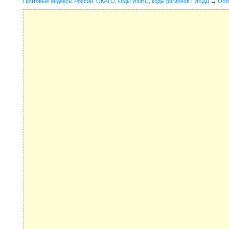
Почтовые индексы России, ОКАТО, коды ИФНС, коды регионов ГИБДД
→
Обл