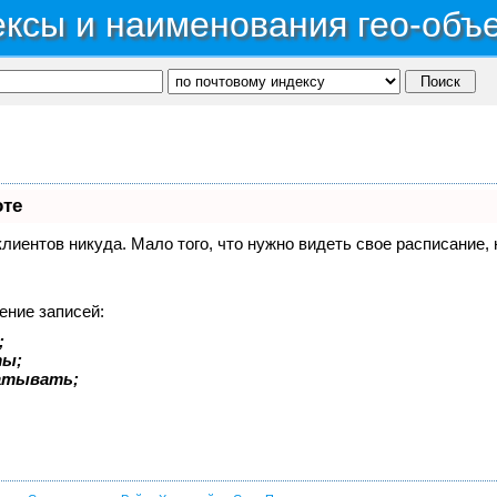
ксы и наименования гео-объ
оте
 клиентов никуда. Мало того, что нужно видеть свое расписание
ение записей:
;
ты;
батывать;