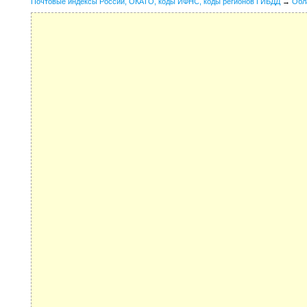
Почтовые индексы России, ОКАТО, коды ИФНС, коды регионов ГИБДД
→
Обл