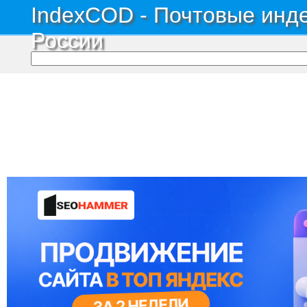
IndexCOD - Почтовые инде
России