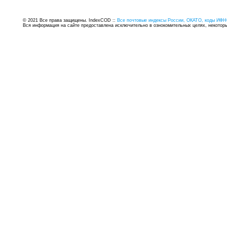
© 2021 Все права защищены. IndexCOD ::
Все почтовые индексы России, ОКАТО, коды ИФН
Вся информация на сайте предоставлена исключительно в ознокомительных целях, некоторые