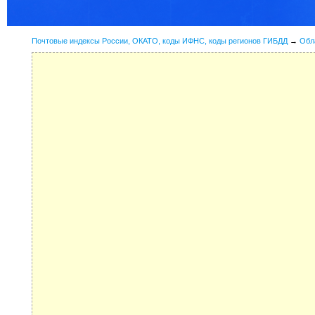
Почтовые индексы России, ОКАТО, коды ИФНС, коды регионов ГИБДД
→
Обл