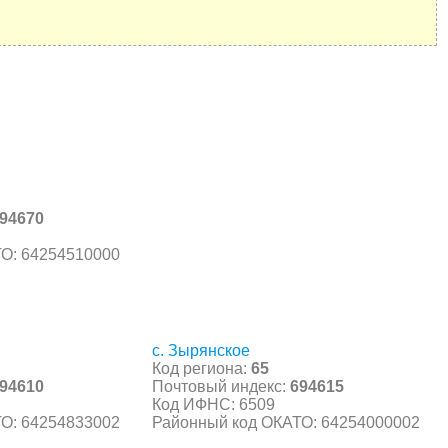
94670
О: 64254510000
с. Зырянское
Код региона:
65
94610
Почтовый индекс:
694615
Код ИФНС: 6509
О: 64254833002
Районный код ОКАТО: 64254000002