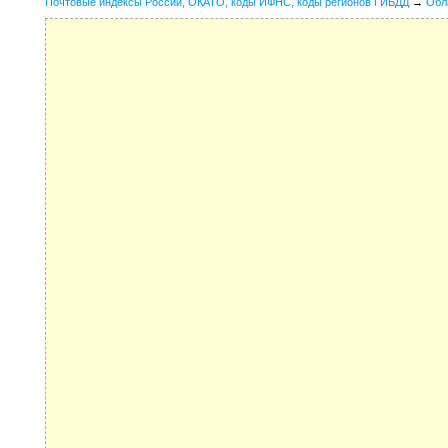
Почтовые индексы России, ОКАТО, коды ИФНС, коды регионов ГИБДД
→
Обл