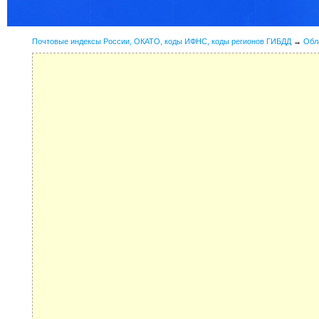
Почтовые индексы России, ОКАТО, коды ИФНС, коды регионов ГИБДД
→
Обл