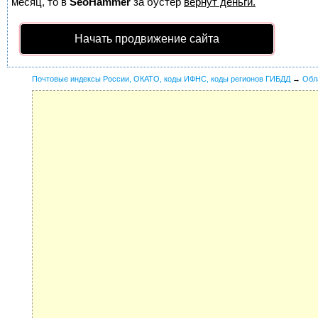
месяц, то в
SeoHammer
за бустер
вернут деньги.
Начать продвижение сайта
Почтовые индексы России, ОКАТО, коды ИФНС, коды регионов ГИБДД
→
Обл