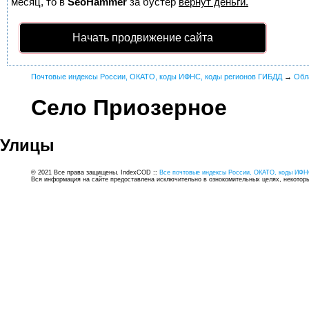
месяц, то в
SeoHammer
за бустер
вернут деньги.
Начать продвижение сайта
Почтовые индексы России, ОКАТО, коды ИФНС, коды регионов ГИБДД
→
Обл
Село Приозерное
Улицы
© 2021 Все права защищены. IndexCOD ::
Все почтовые индексы России, ОКАТО, коды ИФН
Вся информация на сайте предоставлена исключительно в ознокомительных целях, некоторые