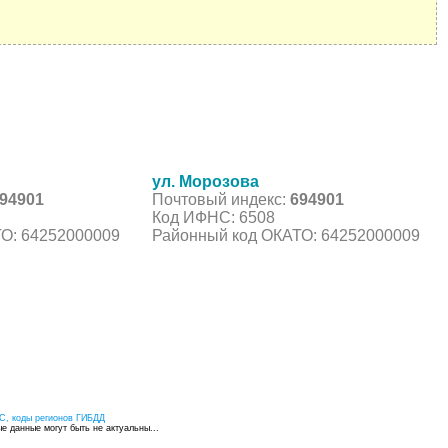
ул. Морозова
94901
Почтовый индекс:
694901
Код ИФНС: 6508
О: 64252000009
Районный код ОКАТО: 64252000009
С, коды регионов ГИБДД
 данные могут быть не актуальны...