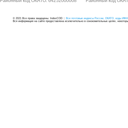
Районный код ОКАТО: 64252000008
Районный код ОКАТ
© 2021 Все права защищены. IndexCOD ::
Все почтовые индексы России, ОКАТО, коды ИФН
Вся информация на сайте предоставлена исключительно в ознокомительных целях, некоторые