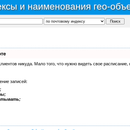
ксы и наименования гео-объ
оте
 клиентов никуда. Мало того, что нужно видеть свое расписание
ение записей:
;
ты;
батывать;