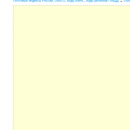
Почтовые индексы России, ОКАТО, коды ИФНС, коды регионов ГИБДД
→
Обл