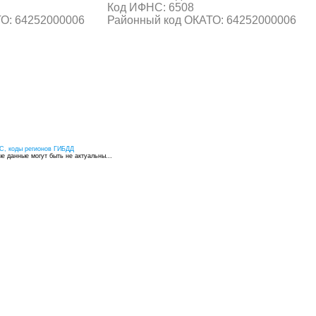
Код ИФНС: 6508
О: 64252000006
Районный код ОКАТО: 64252000006
С, коды регионов ГИБДД
 данные могут быть не актуальны...