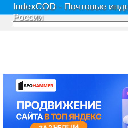
IndexCOD - Почтовые инде
России