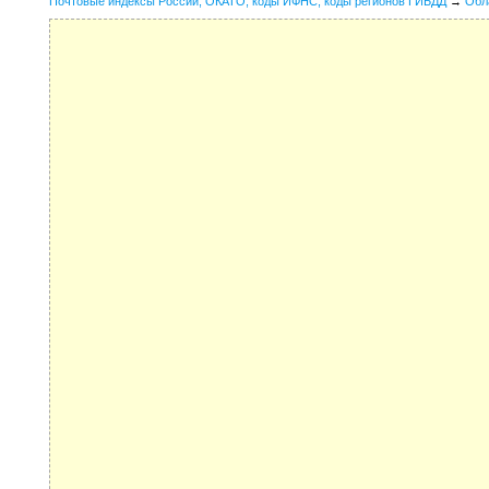
Почтовые индексы России, ОКАТО, коды ИФНС, коды регионов ГИБДД
→
Обл