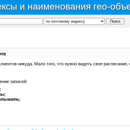
ксы и наименования гео-объ
оте
 клиентов никуда. Мало того, что нужно видеть свое расписание
ение записей:
;
ты;
батывать;