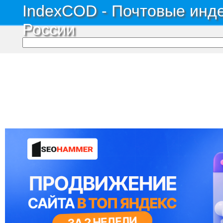
IndexCOD - Почтовые инде
России