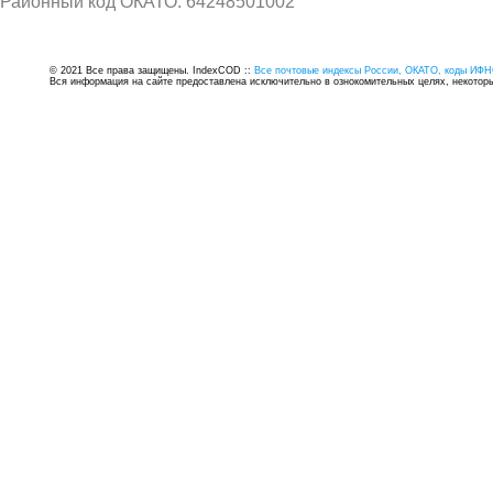
Районный код ОКАТО: 64248501002
© 2021 Все права защищены. IndexCOD ::
Все почтовые индексы России, ОКАТО, коды ИФН
Вся информация на сайте предоставлена исключительно в ознокомительных целях, некоторые