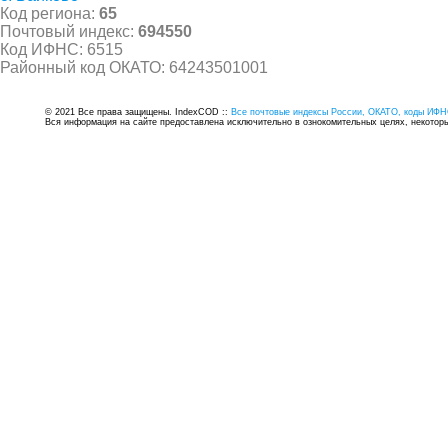
Код региона:
65
Почтовый индекс:
694550
Код ИФНС: 6515
Районный код ОКАТО: 64243501001
© 2021 Все права защищены. IndexCOD ::
Все почтовые индексы России, ОКАТО, коды ИФН
Вся информация на сайте предоставлена исключительно в ознокомительных целях, некоторые