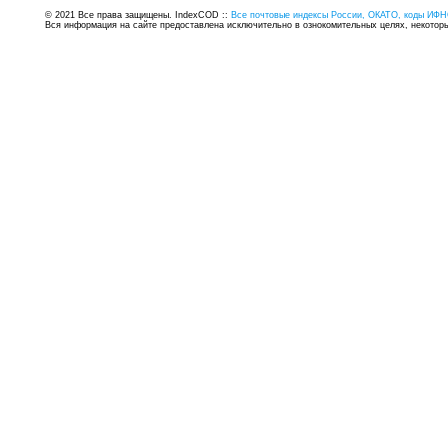
© 2021 Все права защищены. IndexCOD ::
Все почтовые индексы России, ОКАТО, коды ИФН
Вся информация на сайте предоставлена исключительно в ознокомительных целях, некоторые