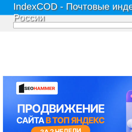
IndexCOD - Почтовые инде
России