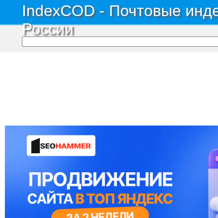
IndexCOD - Почтовые инде
России