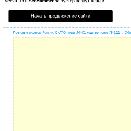
месяц, то в
SeoHammer
за бустер
вернут деньги.
Начать продвижение сайта
Почтовые индексы России, ОКАТО, коды ИФНС, коды регионов ГИБДД
→
Обл