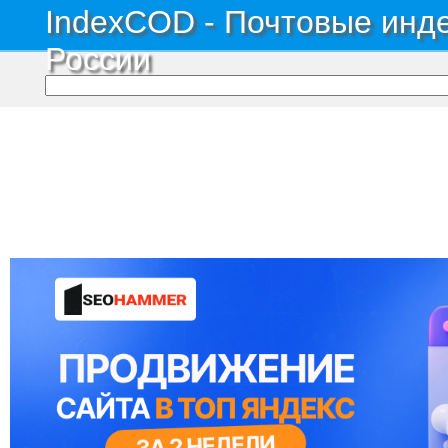
IndexCOD - Почтовые инде
России