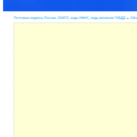
Почтовые индексы России, ОКАТО, коды ИФНС, коды регионов ГИБДД
→
Обл