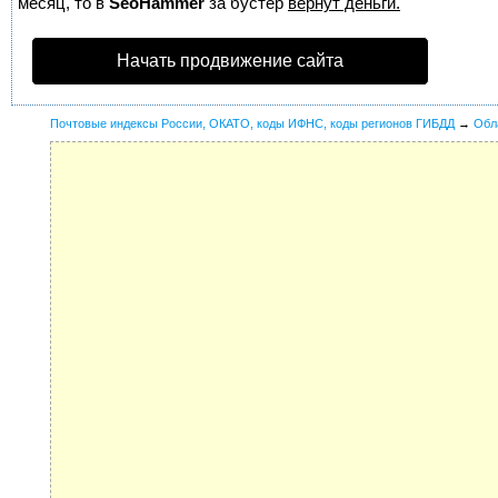
месяц, то в
SeoHammer
за бустер
вернут деньги.
Начать продвижение сайта
Почтовые индексы России, ОКАТО, коды ИФНС, коды регионов ГИБДД
→
Обл