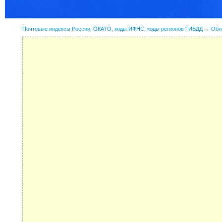
Почтовые индексы России, ОКАТО, коды ИФНС, коды регионов ГИБДД
→
Обл