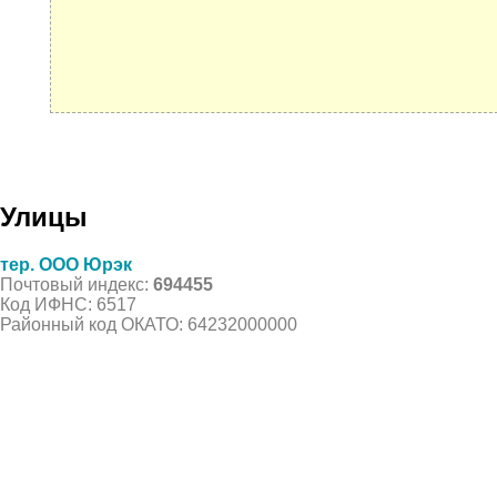
Улицы
тер. ООО Юрэк
Почтовый индекс:
694455
Код ИФНС: 6517
Районный код ОКАТО: 64232000000
© 2021 Все права защищены. IndexCOD ::
Все почтовые индексы России, ОКАТО, коды ИФН
Вся информация на сайте предоставлена исключительно в ознокомительных целях, некоторые