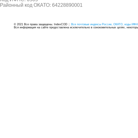
Районный код ОКАТО: 64228890001
© 2021 Все права защищены. IndexCOD ::
Все почтовые индексы России, ОКАТО, коды ИФН
Вся информация на сайте предоставлена исключительно в ознокомительных целях, некоторые