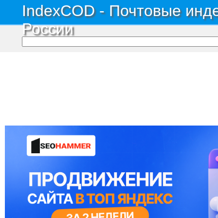
IndexCOD - Почтовые инде
России