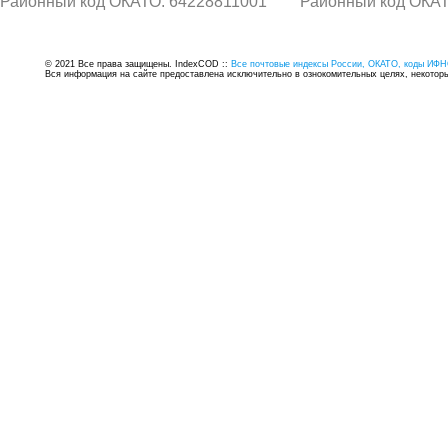
Районный код ОКАТО: 64228811001
Районный код ОКАТ
© 2021 Все права защищены. IndexCOD ::
Все почтовые индексы России, ОКАТО, коды ИФН
Вся информация на сайте предоставлена исключительно в ознокомительных целях, некоторые