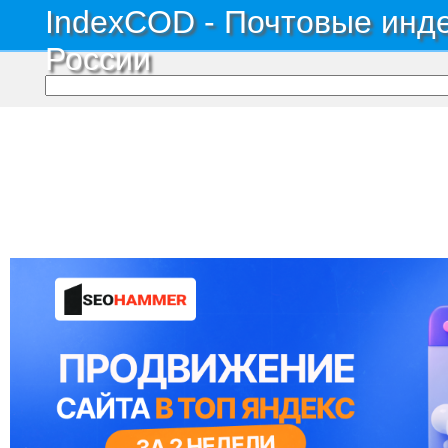
IndexCOD - Почтовые инде
России