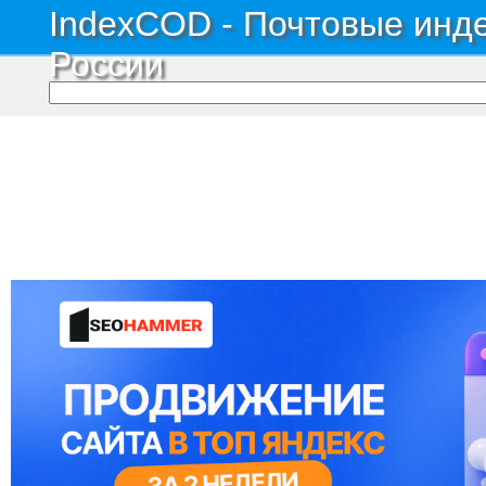
IndexCOD - Почтовые инде
России