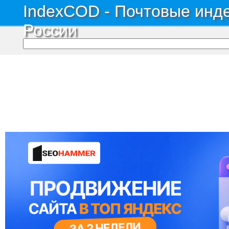
IndexCOD - Почтовые инде
России