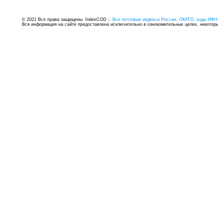
© 2021 Все права защищены. IndexCOD ::
Все почтовые индексы России, ОКАТО, коды ИФН
Вся информация на сайте предоставлена исключительно в ознокомительных целях, некоторые