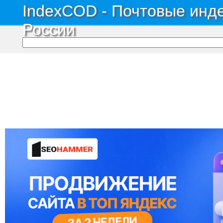
IndexCOD - Почтовые инде
России