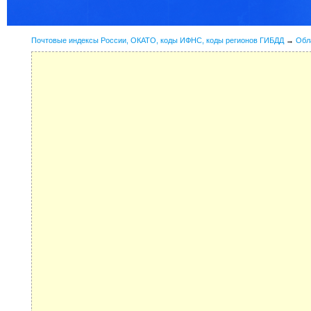
Почтовые индексы России, ОКАТО, коды ИФНС, коды регионов ГИБДД
→
Обл