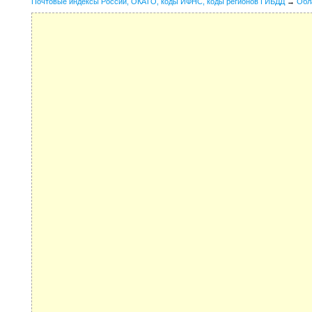
Почтовые индексы России, ОКАТО, коды ИФНС, коды регионов ГИБДД
→
Обл