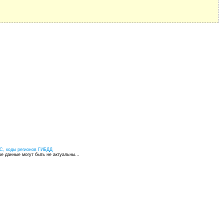
С, коды регионов ГИБДД
 данные могут быть не актуальны...