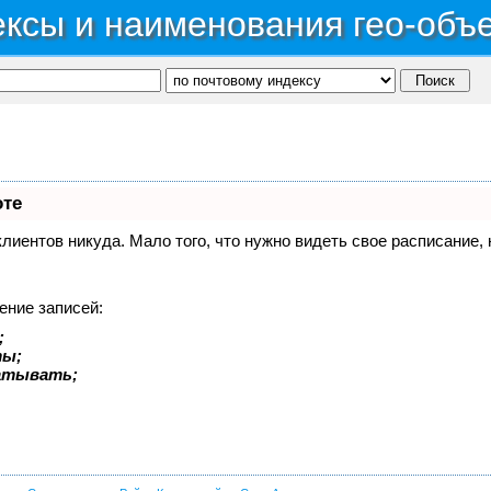
ксы и наименования гео-объ
оте
 клиентов никуда. Мало того, что нужно видеть свое расписание
ение записей:
;
ты;
батывать;