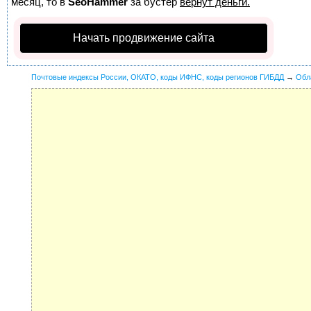
месяц, то в
SeoHammer
за бустер
вернут деньги.
Начать продвижение сайта
Почтовые индексы России, ОКАТО, коды ИФНС, коды регионов ГИБДД
→
Обл