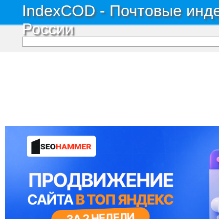
IndexCOD - Почтовые инде
России