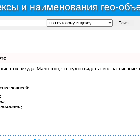
ксы и наименования гео-объ
оте
 клиентов никуда. Мало того, что нужно видеть свое расписание
ение записей:
;
ты;
батывать;