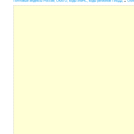
Почтовые индексы России, ОКАТО, коды ИФНС, коды регионов ГИБДД
→
Обл