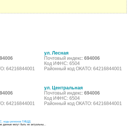
ул. Лесная
94006
Почтовый индекс:
694006
Код ИФНС: 6504
О: 64216844001
Районный код ОКАТО: 64216844001
ул. Центральная
94006
Почтовый индекс:
694006
Код ИФНС: 6504
О: 64216844001
Районный код ОКАТО: 64216844001
С, коды регионов ГИБДД
 данные могут быть не актуальны...