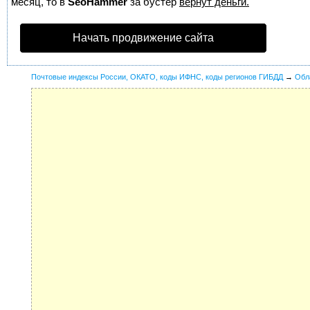
месяц, то в
SeoHammer
за бустер
вернут деньги.
Начать продвижение сайта
Почтовые индексы России, ОКАТО, коды ИФНС, коды регионов ГИБДД
→
Обл