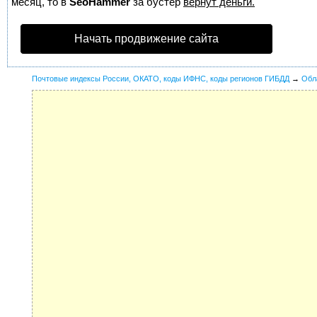
месяц, то в
SeoHammer
за бустер
вернут деньги.
Начать продвижение сайта
Почтовые индексы России, ОКАТО, коды ИФНС, коды регионов ГИБДД
→
Обл