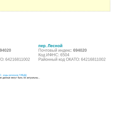
пер. Лесной
94020
Почтовый индекс:
694020
Код ИФНС: 6504
О: 64216811002
Районный код ОКАТО: 64216811002
С, коды регионов ГИБДД
 данные могут быть не актуальны...