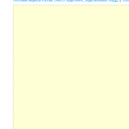
Почтовые индексы России, ОКАТО, коды ИФНС, коды регионов ГИБДД
→
Обл