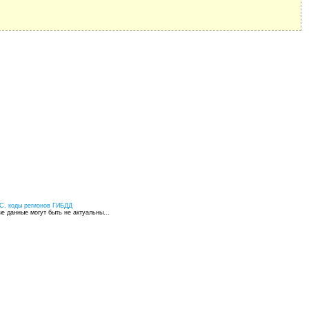
С, коды регионов ГИБДД
 данные могут быть не актуальны...