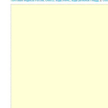
Почтовые индексы России, ОКАТО, коды ИФНС, коды регионов ГИБДД
→
Обл