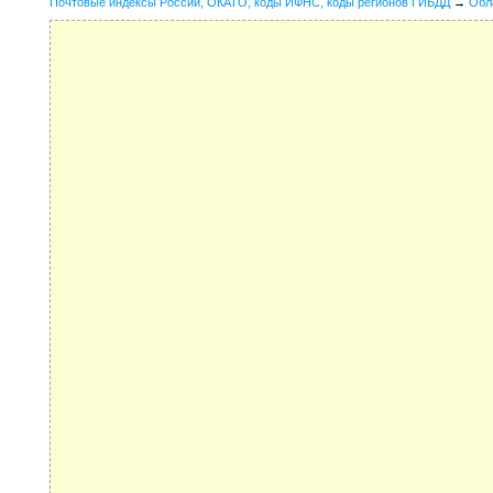
Почтовые индексы России, ОКАТО, коды ИФНС, коды регионов ГИБДД
→
Обл