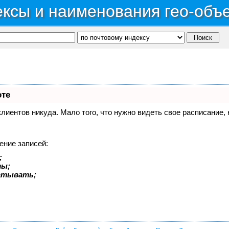
ксы и наименования гео-объ
оте
 клиентов никуда. Мало того, что нужно видеть свое расписание
ение записей:
;
ты;
батывать;