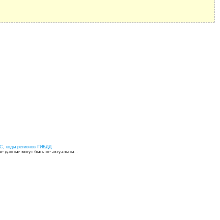
С, коды регионов ГИБДД
 данные могут быть не актуальны...