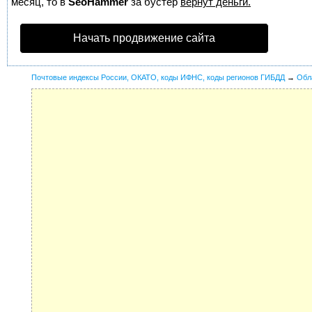
месяц, то в
SeoHammer
за бустер
вернут деньги.
Начать продвижение сайта
Почтовые индексы России, ОКАТО, коды ИФНС, коды регионов ГИБДД
→
Обл