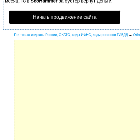
месяц, то в
SeoHammer
за бустер
вернут деньги.
Начать продвижение сайта
Почтовые индексы России, ОКАТО, коды ИФНС, коды регионов ГИБДД
→
Обл