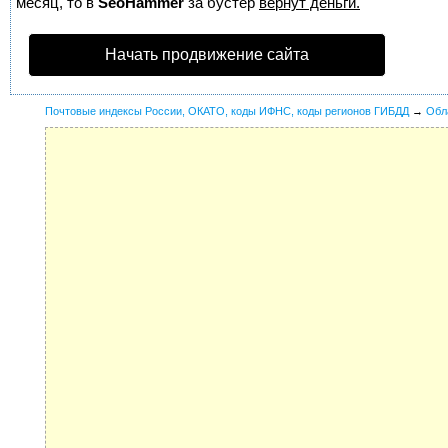
месяц, то в
SeoHammer
за бустер
вернут деньги.
Начать продвижение сайта
Почтовые индексы России, ОКАТО, коды ИФНС, коды регионов ГИБДД
→
Обл