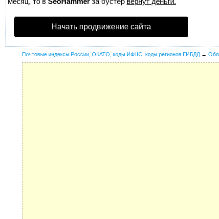
месяц, то в
SeoHammer
за бустер
вернут деньги.
Начать продвижение сайта
Почтовые индексы России, ОКАТО, коды ИФНС, коды регионов ГИБДД
→
Обл